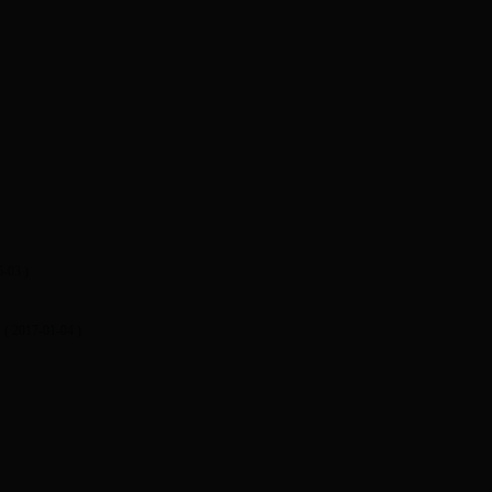
-03 )
！
( 2017-01-04 )